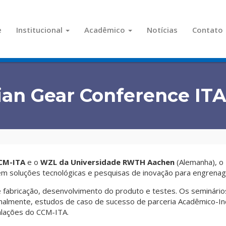
e
Institucional
Acadêmico
Notícias
Contato
lian Gear Conference IT
CM-ITA
e o
WZL da Universidade RWTH Aachen
(Alemanha), o
 soluções tecnológicas e pesquisas de inovação para engrenage
fabricação, desenvolvimento do produto e testes. Os seminários
nalmente, estudos de caso de sucesso de parceria Acadêmico-Ind
talações do CCM-ITA.