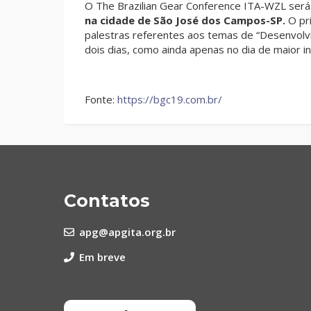
O The Brazilian Gear Conference ITA-WZL será
na cidade de São José dos Campos-SP.
O pri
palestras referentes aos temas de “Desenvolvi
dois dias, como ainda apenas no dia de maior in
Fonte:
https://bgc19.com.br/
Contatos
apg@apgita.org.br
Em breve